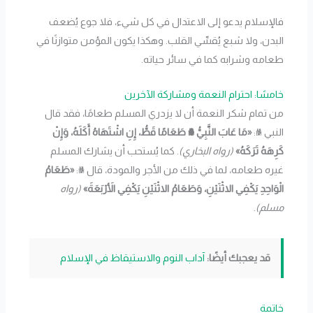
فالإسلام يدعو إلى الاعتدال في كل شيء، فلا جوع يُضعف
البدن، ولا شبع يُقسِّي القلب. وهكذا يكون المؤمن متوازنًا في
طعامه وشرابه كما في سائر حياته.
خامسًا: احترام النعمة ومشاركة الآخرين
من تمام شكر النعمة أن لا يزدري المسلم طعامًا، فقد قال
النبي ﷺ:
«مَا عَابَ النَّبِيُّ ﷺ طَعَامًا قَطُّ، إِنِ اشْتَهَاهُ أَكَلَهُ، وَإِنْ
كَرِهَهُ تَرَكَهُ»
(رواه البخاري)
. كما يُستحب أن يشارك المسلم
غيره طعامه، لما في ذلك من الأجر والمودة، قال ﷺ:
«طَعَامُ
الْوَاحِدِ يَكْفِي الاثْنَيْنِ، وَطَعَامُ الاثْنَيْنِ يَكْفِي الأَرْبَعَةَ»
(رواه
مسلم)
.
قد يعجبك أيضًا:
آداب النوم والاستيقاظ في الإسلام
خاتمة