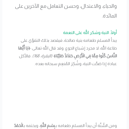
والحياء، والاعتدال، وحسن التعامل مع الآخرين على
المائدة.
أولًا: النية وشكر الله على النعمة
يبدأ المسلم طعامه بنية صالحة، فيقصد بذلك التقوّي على
طاعة الله، لا مجرد إشباع الجوع. وقد قال الله تعالى:
﴿يَا أَيُّهَا
النَّاسُ كُلُوا مِمَّا فِي الْأَرْضِ حَلَالًا طَيِّبًا﴾
(البقرة: 168)
. فالأكل
عبادة إذا صَحَّت النية، وشُكِرَ المُنعِم سبحانه بعده.
ومن السُّنَّة أن يبدأ المسلم طعامه بـ
بِسْمِ اللَّهِ
، ويختمه بـ
الْحَمْدُ