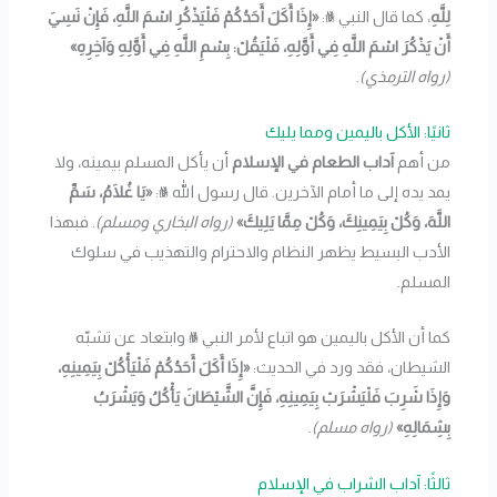
لِلَّهِ
، كما قال النبي ﷺ:
«إِذَا أَكَلَ أَحَدُكُمْ فَلْيَذْكُرِ اسْمَ اللَّهِ، فَإِنْ نَسِيَ
أَنْ يَذْكُرَ اسْمَ اللَّهِ فِي أَوَّلِهِ، فَلْيَقُلْ: بِسْمِ اللَّهِ فِي أَوَّلِهِ وَآخِرِهِ»
(رواه الترمذي)
.
ثانيًا: الأكل باليمين ومما يليك
من أهم
آداب الطعام في الإسلام
أن يأكل المسلم بيمينه، ولا
يمد يده إلى ما أمام الآخرين. قال رسول الله ﷺ:
«يَا غُلَامُ، سَمِّ
اللَّهَ، وَكُلْ بِيَمِينِكَ، وَكُلْ مِمَّا يَلِيكَ»
(رواه البخاري ومسلم)
. فبهذا
الأدب البسيط يظهر النظام والاحترام والتهذيب في سلوك
المسلم.
كما أن الأكل باليمين هو اتباع لأمر النبي ﷺ وابتعاد عن تشبّه
الشيطان، فقد ورد في الحديث:
«إِذَا أَكَلَ أَحَدُكُمْ فَلْيَأْكُلْ بِيَمِينِهِ،
وَإِذَا شَرِبَ فَلْيَشْرَبْ بِيَمِينِهِ، فَإِنَّ الشَّيْطَانَ يَأْكُلُ وَيَشْرَبُ
بِشِمَالِهِ»
(رواه مسلم)
.
ثالثًا: آداب الشراب في الإسلام