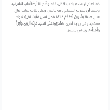
كما اهتم الإسلام بآداب الأكل، فقد وضّح لنا أيضًا
آداب الشراب
،
ومنها أن يشرب المسلم وهو جالس، وعلى ثلاث مرات. قال
النبي ﷺ:
«لَا يَشْرَبَنَّ أَحَدُكُمْ قَائِمًا، فَمَنْ نَسِيَ فَلْيَسْتَقِئْ»
(رواه
مسلم)
. وفي رواية أخرى:
«اشْرَبُوا عَلَى ثَلَاثٍ، فَإِنَّهُ أَرْوَى وَأَبْرَأُ
وَأَمْرَأُ»
(رواه ابن ماجه)
.