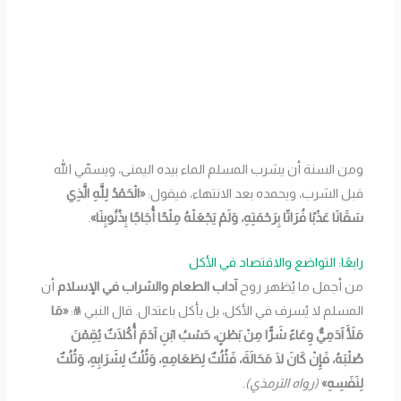
ومن السنة أن يشرب المسلم الماء بيده اليمنى، ويسمّي الله
قبل الشرب، ويحمده بعد الانتهاء، فيقول:
«الْحَمْدُ لِلَّهِ الَّذِي
سَقَانَا عَذْبًا فُرَاتًا بِرَحْمَتِهِ، وَلَمْ يَجْعَلْهُ مِلْحًا أُجَاجًا بِذُنُوبِنَا»
.
رابعًا: التواضع والاقتصاد في الأكل
من أجمل ما يُظهر روح
آداب الطعام والشراب في الإسلام
أن
المسلم لا يُسرف في الأكل، بل يأكل باعتدال. قال النبي ﷺ:
«مَا
مَلَأَ آدَمِيٌّ وِعَاءً شَرًّا مِنْ بَطْنٍ، حَسْبُ ابْنِ آدَمَ أُكُلَاتٌ يُقِمْنَ
صُلْبَهُ، فَإِنْ كَانَ لَا مَحَالَةَ، فَثُلُثٌ لِطَعَامِهِ، وَثُلُثٌ لِشَرَابِهِ، وَثُلُثٌ
لِنَفَسِهِ»
(رواه الترمذي)
.