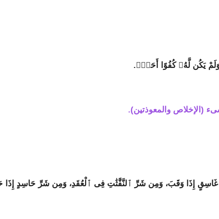
 وَلَمْ يَكُن لَّهُۥ كُفُوًا أَحَدٌۢ.
ء (الإخلاص والمعوذتين).
َاسِقٍ إِذَا وَقَبَ، وَمِن شَرِّ ٱلنَّفَّٰثَٰتِ فِى ٱلْعُقَدِ، وَمِن شَرِّ حَاسِدٍ إِذَا ح