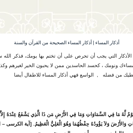
أذكار المساء | أذكار المساء الصحيحة من القرآن والسنة
 الأذكار التي يجب أن تحرص على أن تختم بها يومك، فذكر الله 
ءك ونومك ، كحسد الحاسدين ممن لا يحبون الخير لغيرهم وكذل
عطيك من فضله , الواسع فهي أذكار المساء للاطفال أيضا
َلاَ نَوْمٌ لَّهُ مَا فِي السَّمَاوَاتِ وَمَا فِي الأَرْضِ مَن ذَا الَّذِي يَشْفَعُ عِنْدَهُ إِلاَّ بِ
اوَاتِ وَالأَرْضَ وَلاَ يَؤُودُهُ حِفْظُهُمَا وَهُوَ الْعَلِيُّ الْعَظِيمُ. [آية الكرسى – الب