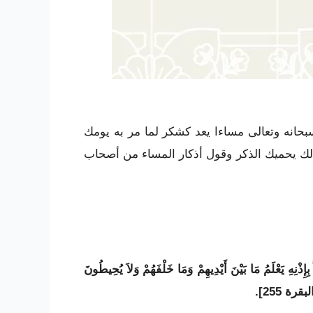
سبحانه وتعالى مساءا يعد كشكر لما مر به يومك
ك يحميك الذكر وقول أذكار المساء من أصحاب
إِذْنِهِ يَعْلَمُ مَا بَيْنَ أَيْدِيهِمْ وَمَا خَلْفَهُمْ وَلاَ يُحِيطُونَ
قرة 255].