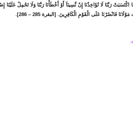
كْتَسَبَتْ رَبَّنَا لَا تُؤَاخِذْنَا إِنْ نَّسِينَآ أَوْ أَخْطَأْنَا رَبَّنَا وَلَا تَحْمِلْ عَلَيْنَا إِصْر
مَوْلَانَا فَانْصُرْنَا عَلَى الْقَوْمِ الْكَافِرِينَ. [البقرة 285 – 286].
.