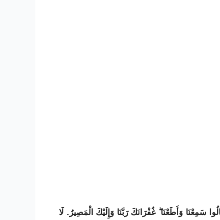
لُوا سَمِعْنَا وَأَطَعْنَا ۖ غُفْرَانَكَ رَبَّنَا وَإِلَيْكَ الْمَصِيرُ. لَا