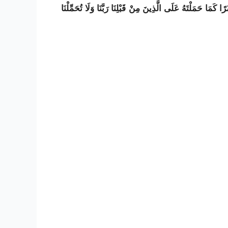
ًا كَمَا حَمَلْتَهُ عَلَى الَّذِينَ مِنْ قَبْلِنَا رَبَّنَا وَلَا تُحَمِّلْنَا