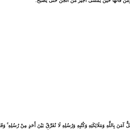
من قالها حين يمسى أجير من الجن حتى يصبح.
ٌ آمَنَ بِاللَّهِ وَمَلَائِكَتِهِ وَكُتُبِهِ وَرُسُلِهِ لَا نُفَرِّقُ بَيْنَ أَحَدٍ مِنْ رُسُلِهِ ۚ وَقَا