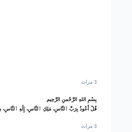
3 مرات
بِسْمِ اللهِ الرَّحْمنِ الرَّحِيم
قُلْ أَعُوذُ بِرَبِّ ٱلنَّاسِ، مَلِكِ ٱلنَّاسِ، إِلَٰهِ ٱلنَّاس
3 مرات