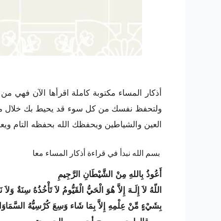
أذكار المساء مكتوبة كاملة اقرأها الآن فهي من
ولتحفظ نفسك من كل سوء قد يحيط بك خلال مسا
العين والشياطين ويحفظك الله بحفظه التام وي
بسم الله نبدأ في قراءة أذكار المساء معا
أَعُوذُ بِاللهِ مِنْ الشَّيْطَانِ الرَّجِيمِ
اللّهُ لاَ إِلَـهَ إِلاَّ هُوَ الْحَيُّ الْقَيُّومُ لاَ تَأْخُذُهُ سِنَةٌ و
بِشَيْءٍ مِّنْ عِلْمِهِ إِلاَّ بِمَا شَاء وَسِعَ كُرْسِيُّهُ السَّمَ