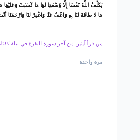
يُكَلِّفُ اللَّهُ نَفْسًا إِلَّا وُسْعَهَا لَهَا مَا كَسَبَتْ وَعَلَيْهَا مَا ا
مَا لَا طَاقَةَ لَنَا بِهِ وَاعْفُ عَنَّا وَاغْفِرْ لَنَا وَارْحَمْنَا أَنْتَ 
من قرأ آيتين من آخر سورة البقرة في ليلة كفتاه
مرة واحدة