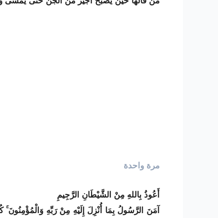
من قالها حين يصبح أجير من الجن حتى يمسى و
مرة واحدة
أَعُوذُ بِاللهِ مِنْ الشَّيْطَانِ الرَّجِيمِ
آمَنَ الرَّسُولُ بِمَا أُنْزِلَ إِلَيْهِ مِنْ رَبِّهِ وَالْمُؤْمِنُونَ ۚ كُلّ