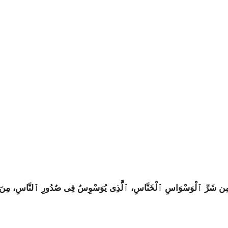
ِ، مِن شَرِّ ٱلْوَسْوَاسِ ٱلْخَنَّاسِ، ٱلَّذِى يُوَسْوِسُ فِى صُدُورِ ٱلنَّاسِ، مِنَ ٱ