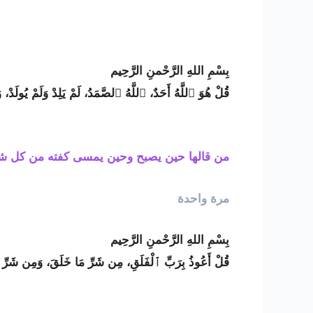
بِسْمِ اللهِ الرَّحْمنِ الرَّحِيم
قُلْ هُوَ ٱللَّهُ أَحَدٌ، ٱللَّهُ ٱلصَّمَدُ، لَمْ يَلِدْ وَلَمْ يُولَدْ،
من قالها حين يصبح وحين يمسى كفته من كل شى
مرة واحدة
بِسْمِ اللهِ الرَّحْمنِ الرَّحِيم
قُلْ أَعُوذُ بِرَبِّ ٱلْفَلَقِ، مِن شَرِّ مَا خَلَقَ، وَمِن شَرِّ غ