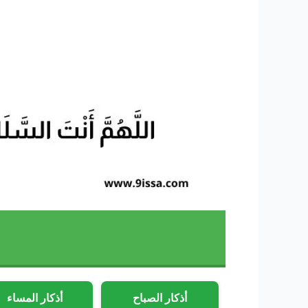
أذكار الصباح
أذكار المساء