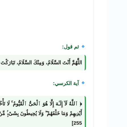
ثم قول:
اللَّهُمَّ أَنْتَ السَّلَامُ، وَمِنْكَ السَّلَامُ، تَبَارَكْتَ 
آية الكرسي:
﴿ ٱللَّهُ لَآ إِلَـٰهَ إِلَّا هُوَ ٱلْحَىُّ ٱلْقَيُّومُ ۚ لَا ت
أَيْدِيهِمْ وَمَا خَلْفَهُمْ ۖ وَلَا يُحِيطُونَ بِشَىْءٍۢ مِّ
255]