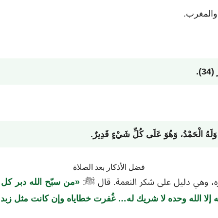
والمغرب.
لْكُ وَلَهُ الْحَمْدُ، وَهُوَ عَلَى كُلِّ شَيْءٍ قَدِيرٌ.
فضل الأذكار بعد الصلاة
جره، وهي دليل على شكر النعمة. قال ﷺ:
«من سبّح الله دبر كل صلا
لا إله إلا الله وحده لا شريك له… غُفرت خطاياه وإن كانت مثل زبد