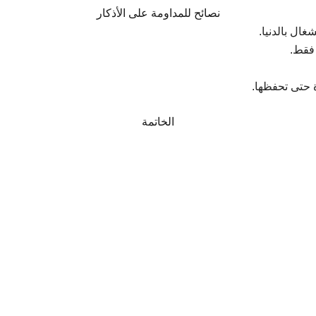
نصائح للمداومة على الأذكار
غال بالدنيا.
 فقط.
 حتى تحفظها.
الخاتمة