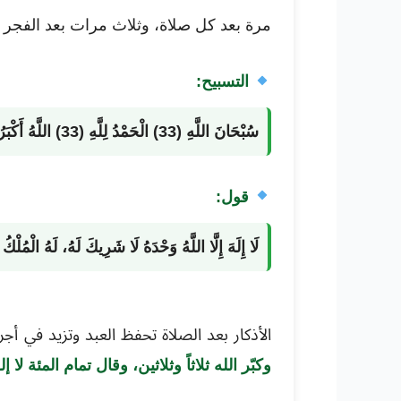
مرة بعد كل صلاة، وثلاث مرات بعد الفجر 
التسبيح:
سُبْحَانَ اللَّهِ (33) الْحَمْدُ لِلَّهِ (33) اللَّهُ أَكْبَرُ (34).
قول:
لَا إِلَهَ إِلَّا اللَّهُ وَحْدَهُ لَا شَرِيكَ لَهُ، لَهُ الْمُ
الأذكار بعد الصلاة تحفظ العبد وتزيد في أ
وكبّر الله ثلاثاً وثلاثين، وقال تمام المئة 