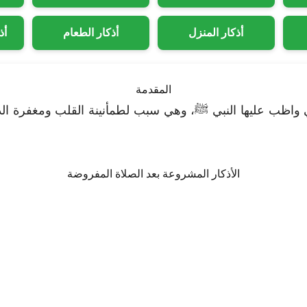
أذكار المنزل
أذكار الطعام
أذ
المقدمة
تي واظب عليها النبي ﷺ، وهي سبب لطمأنينة القلب ومغفرة ال
الأذكار المشروعة بعد الصلاة المفروضة