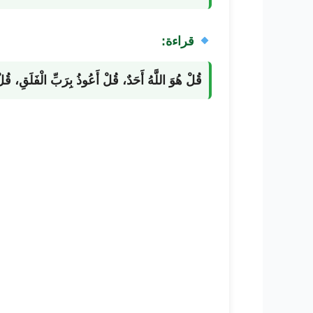
قراءة:
قُلْ هُوَ اللَّهُ أَحَدٌ، قُلْ أَعُوذُ بِرَبِّ الْفَلَقِ، قُل