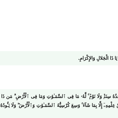
يَا ذَا الْجَلالِ وَالإِكْرَامِ.
َأْخُذُهُ سِنَةٌۭ وَلَا نَوْمٌۭ ۚ لَّهُۥ مَا فِى ٱلسَّمَـٰوَٰتِ وَمَا فِى ٱلْأَرْضِ ۗ مَن ذَا ٱلّ
نْ عِلْمِهِۦٓ إِلَّا بِمَا شَآءَ ۚ وَسِعَ كُرْسِيُّهُ ٱلسَّمَـٰوَٰتِ وَٱلْأَرْضَ ۖ وَلَا يَـٔ