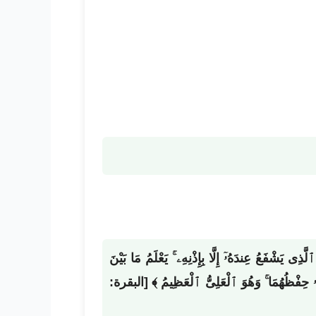
َذِى يَشْفَعُ عِندَهُۥٓ إِلَّا بِإِذْنِهِۦ ۚ يَعْلَمُ مَا بَيْنَ
ُودُهُۥ حِفْظُهُمَا ۚ وَهُوَ ٱلْعَلِىُّ ٱلْعَظِيمُ ﴾ [البقرة: