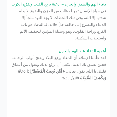
دعاء الهم والضيق والحزن – أدعية تريح القلب وتفرّج الكرب
في حياة الإنسان تمر لحظات من الحزن والضيق لا يعلم
شدتها إلا الله، وفي تلك اللحظات لا يجد العبد ملجأ إلا
الدعاء والتضرع إلى خالقه جلّ جلاله. فـ
الدعاء
هو باب
الفرج وراحة القلوب، وهو وسيلة المؤمن لتخفيف الألم
واستجلاب السكينة.
أهمية الدعاء عند الهم والحزن
لقد علّمنا الإسلام أن الدعاء يرفع البلاء ويفتح أبواب الرحمة.
فحين تضيق بك الدنيا، يكفي أن ترفع يديك وتقول من أعماق
قلبك:
يا الله
. يقول تعالى:
﴿ أَمَّن يُجِيبُ الْمُضْطَرَّ إِذَا دَعَاهُ
وَيَكْشِفُ السُّوءَ ﴾
(النمل: 62)
.