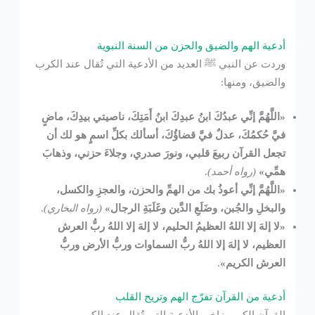
أدعية الهم والضيق والحزن من السنة النبوية
وردت عن النبي ﷺ العديد من الأدعية التي تُقال عند الكرب
والضيق، ومنها:
«اللَّهُمَّ إنِّي عبدُكَ ابنُ عبدِكَ ابنُ أَمَتِكَ، ناصيتي بيدِكَ، ماضٍ
فيَّ حُكمُكَ، عدلٌ فيَّ قضاؤُكَ، أسألك بكلِّ اسمٍ هو لك أن
تجعل القرآن ربيعَ قلبي، ونورَ صدري، وجلاءَ حزني، وذهابَ
همِّي»
(رواه أحمد)
.
«اللَّهُمَّ إنِّي أعوذُ بك من الهمِّ والحزن، والعجزِ والكسل،
والبخلِ والجُبن، وضَلَعِ الدَّين وغَلَبَةِ الرجال»
(رواه البخاري)
.
«لا إلهَ إلا اللهُ العظيمُ الحليم، لا إلهَ إلا اللهُ ربُّ العرش
العظيم، لا إلهَ إلا اللهُ ربُّ السماوات وربُّ الأرض وربُّ
العرش الكريم»
.
أدعية من القرآن تفرّج الهم وتريح القلب