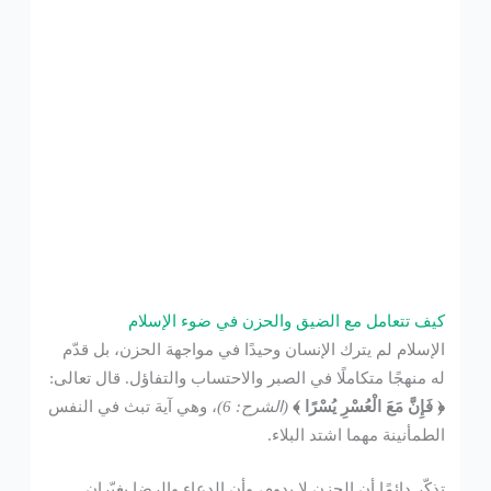
كيف تتعامل مع الضيق والحزن في ضوء الإسلام
الإسلام لم يترك الإنسان وحيدًا في مواجهة الحزن، بل قدّم
له منهجًا متكاملًا في الصبر والاحتساب والتفاؤل. قال تعالى:
﴿ فَإِنَّ مَعَ الْعُسْرِ يُسْرًا ﴾
(الشرح: 6)
، وهي آية تبث في النفس
الطمأنينة مهما اشتد البلاء.
تذكّر دائمًا أن الحزن لا يدوم، وأن الدعاء والرضا يغيّران