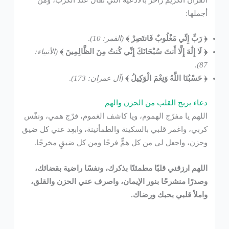
القرآن الكريم زاخر بالأدعية التي تُقال عند الكرب، ومن
أجملها:
﴿ رَبِّ إِنِّي مَغْلُوبٌ فَانتَصِرْ ﴾
(القمر: 10)
.
﴿ لَا إِلَٰهَ إِلَّا أَنتَ سُبْحَانَكَ إِنِّي كُنتُ مِنَ الظَّالِمِينَ ﴾
(الأنبياء:
.
87)
﴿ حَسْبُنَا اللَّهُ وَنِعْمَ الْوَكِيلُ ﴾
(آل عمران: 173)
.
دعاء يريح القلب من الحزن والهم
اللهم يا مفرّج الهموم، ويا كاشف الغموم، فرّج همي، ونفّس
كربي، واغمر قلبي بالسكينة والطمأنينة، وابعِد عني كل ضيق
وحزن، واجعل لي من كل همٍّ فرجًا ومن كل ضيقٍ مخرجًا.
اللهم ارزقني قلبًا مطمئنًا بذكرك، ونفسًا راضية بقضائك،
وصدرًا منشرحًا بنور الإيمان، واصرف عني الحزن والقلق،
واملأ قلبي بحبك ورضاك.